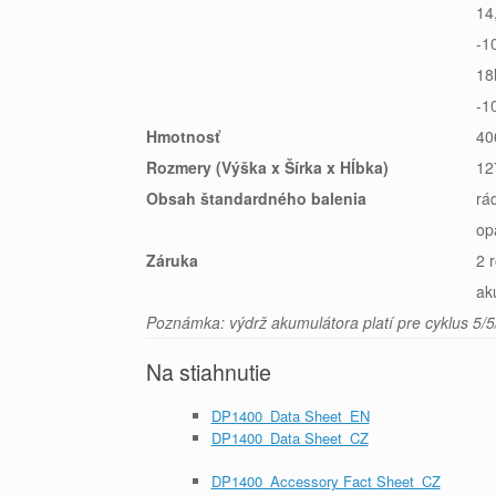
14
-1
18
-1
Hmotnosť
40
Rozmery (Výška x Šírka x Hĺbka)
12
Obsah štandardného balenia
rá
op
Záruka
2 
ak
Poznámka: výdrž akumulátora platí pre cyklus 5/5
Na stiahnutie
DP1400_Data Sheet_EN
DP1400_Data Sheet_CZ
DP1400_Accessory Fact Sheet_CZ