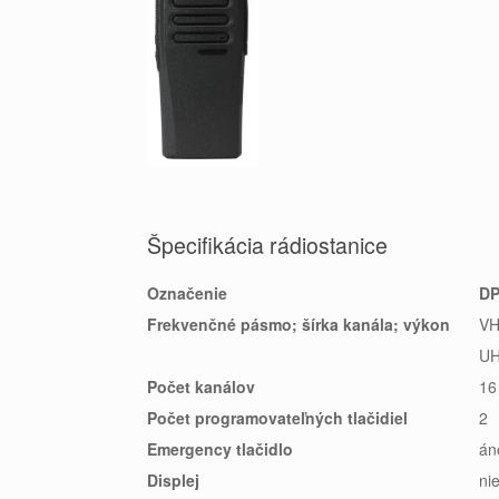
Špecifikácia rádiostanice
Označenie
DP
Frekvenčné pásmo; šírka kanála; výkon
VH
UH
Počet kanálov
16
Počet programovateľných tlačidiel
2
Emergency tlačidlo
án
Displej
ni