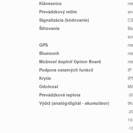
Klávesnica
ni
Prevádzkový režim
an
Signalizácia (kódovanie)
CS
Šifrovanie
Ba
sc
GPS
ni
Bluetooth
ni
Možnosť doplniť Option Board
ni
Podpora ostatných funkcií
IP
Krytie
IP
Odolnosť
MI
Prevádzková teplota
-3
Výdrž (analóg/digitál - akumulátor)
9h
-2
10
-1