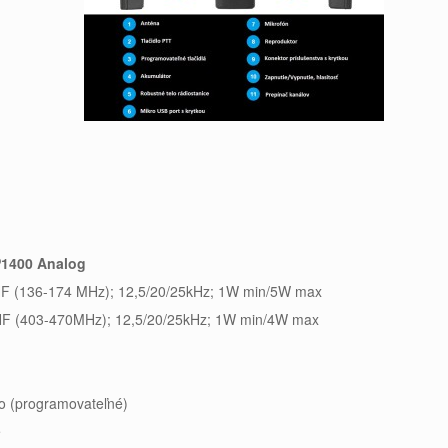
1400 Analog
F (136-174 MHz); 12,5/20/25kHz; 1W min/5W max
F (403-470MHz); 12,5/20/25kHz; 1W min/4W max
o (programovateľné)
e