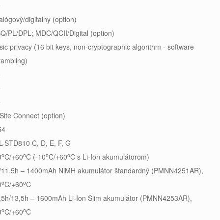
e
alógový/digitálny (option)
Q/PL/DPL; MDC/QCII/Digital (option)
sic privacy (16 bit keys, non-cryptographic algorithm - software
rambling)
e
e
e
 Site Connect (option)
54
L-STD810 C, D, E, F, G
o
o
o
o
0
C/+60
C (-10
C/+60
C s Li-Ion akumulátorom)
/11,5h – 1400mAh NiMH akumulátor štandardný (PMNN4251AR),
o
o
0
C/+60
C
,5h/13,5h – 1600mAh Li-Ion Slim akumulátor (PMNN4253AR),
o
o
0
C/+60
C