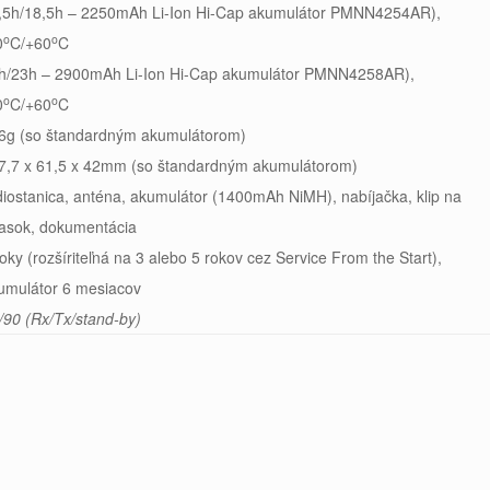
,5h/18,5h – 2250mAh Li-Ion Hi-Cap akumulátor PMNN4254AR),
o
o
0
C/+60
C
h/23h – 2900mAh Li-Ion Hi-Cap akumulátor PMNN4258AR),
o
o
0
C/+60
C
6g (so štandardným akumulátorom)
7,7 x 61,5 x 42mm (so štandardným akumulátorom)
diostanica, anténa, akumulátor (1400mAh NiMH), nabíjačka, klip na
asok, dokumentácia
roky (rozšíriteľná na 3 alebo 5 rokov cez Service From the Start),
umulátor 6 mesiacov
/90 (Rx/Tx/stand-by)